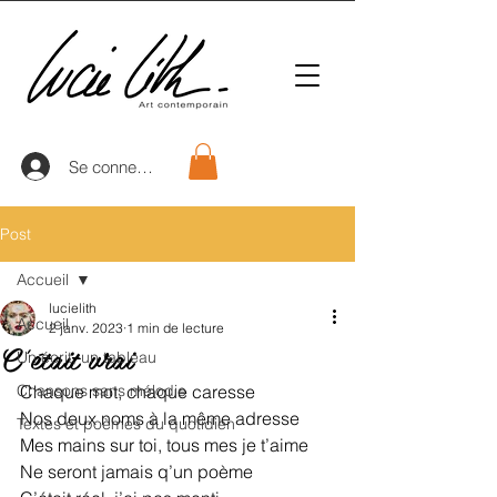
Se connecter
Post
Accueil
lucielith
Accueil
2 janv. 2023
1 min de lecture
C'était vrai
Un écrit, un tableau
Chansons sans mélodie
Chaque mot, chaque caresse
Nos deux noms à la même adresse
Textes et poèmes du quotidien
Mes mains sur toi, tous mes je t’aime
Ne seront jamais q’un poème