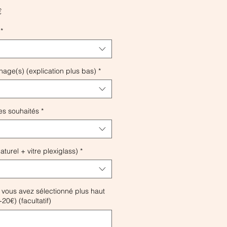
Prix
€
promotionnel
*
age(s) (explication plus bas)
*
s souhaités
*
turel + vitre plexiglass)
*
i vous avez sélectionné plus haut
+20€) (facultatif)