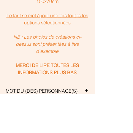
100x70cm
Le tarif se met à jour une fois toutes les
options sélectionnées
NB : Les photos de créations ci-
dessus sont présentées à titre
d'exemple
MERCI DE LIRE TOUTES LES
INFORMATIONS PLUS BAS
MOT DU (DES) PERSONNAGE(S)
Les créations personnalisées intègrent
DETAILS CREATION
un mot que je vous propose de choisir
dans le menu déroulant "Mot du (des)
Œuvre entièrement créée à la main et
CHOIX DE VOTRE PHOTO
personnage(s)". Le mot en question ne
réalisée sur mesure en fonction de la
pourra pas se lire disctinctement car
photo que vous m'enverrez. Le ou les