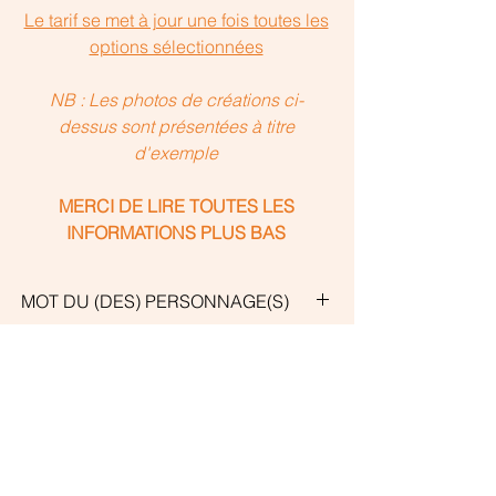
Le tarif se met à jour une fois toutes les
options sélectionnées
NB : Les photos de créations ci-
dessus sont présentées à titre
d'exemple
MERCI DE LIRE TOUTES LES
INFORMATIONS PLUS BAS
MOT DU (DES) PERSONNAGE(S)
Les créations personnalisées intègrent
DETAILS CREATION
un mot que je vous propose de choisir
dans le menu déroulant "Mot du (des)
Œuvre entièrement créée à la main et
CHOIX DE VOTRE PHOTO
personnage(s)". Le mot en question ne
réalisée sur mesure en fonction de la
pourra pas se lire disctinctement car
photo que vous m'enverrez. Le ou les
Vous aurez la possibilité de
les lettres qui le composent
NOMBRE D'EXEMPLAIRES
personnages seront détourés pour être
télécharger votre photo au moment de